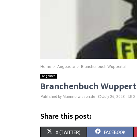
Home
Angebote
Branchenbuch Wuppertal
Angebote
Branchenbuch Wuppert
Published by Maennerwissen.de
July 26, 2023
0
Share this post:
S
S
X (TWITTER)
FACEBOOK