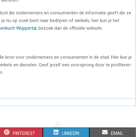
 tool die ondernemers en consumenten de informatie geeft die ze
e nu op zoek bent naar bedrijven of winkels, hier kun je het
enbuch Wuppertal
, bezoek dan de officiële website.
le bron voor ondernemers en consumenten in de stad. Hier kun je
winkels en diensten. Geef jezelf een voorsprong door te profiteren
n.
S
S
S
PINTEREST
LINKEDIN
EMAIL