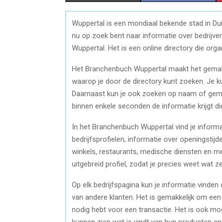
H
H
Wuppertal is een mondiaal bekende stad in Dui
A
A
nu op zoek bent naar informatie over bedrijven
R
R
Wuppertal. Het is een online directory die orga
E
E
Het Branchenbuch Wuppertal maakt het gemakkel
waarop je door de directory kunt zoeken. Je k
O
O
Daarnaast kun je ook zoeken op naam of gemee
N
N
binnen enkele seconden de informatie krijgt die
In het Branchenbuch Wuppertal vind je informa
bedrijfsprofielen, informatie over openingstij
winkels, restaurants, medische diensten en mee
uitgebreid profiel, zodat je precies weet wat z
Op elk bedrijfspagina kun je informatie vinde
van andere klanten. Het is gemakkelijk om een ​​
nodig hebt voor een transactie. Het is ook mo
kunnen zien wat je vindt van hun producten en