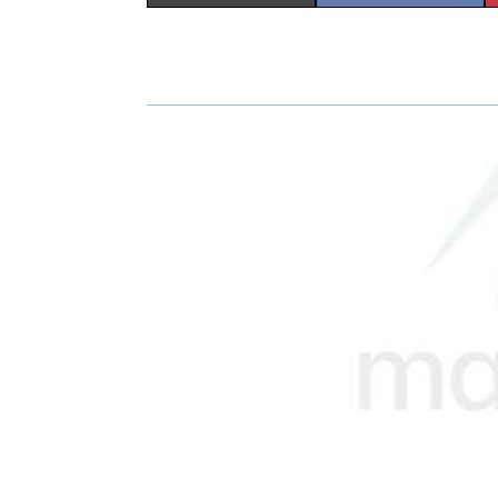
H
H
A
A
R
R
E
E
O
O
N
N