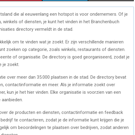
H
H
H
tsland die al eeuwenlang een hotspot is voor ondernemers. Of je
A
A
A
, winkels of diensten, je kunt het vinden in het Branchenbuch
R
R
R
nisaties directory vermeldt in de stad.
E
E
E
ijk om te vinden wat je zoekt. Er zijn verschillende manieren
unt zoeken op categorie, zoals winkels, restaurants of diensten.
O
O
O
nte of organisatie. De directory is goed georganiseerd, zodat je
N
N
N
 je zoekt.
tie over meer dan 35.000 plaatsen in de stad. De directory bevat
den, contactinformatie en meer. Als je informatie zoekt over
r, kun je het hier vinden. Elke organisatie is voorzien van een
e aanbieden.
n over de producten en diensten, contactinformatie en feedback
bedrijf te contacteren, zodat je de informatie kunt krijgen die je
gelijk om beoordelingen te plaatsen over bedrijven, zodat anderen
 diensten.