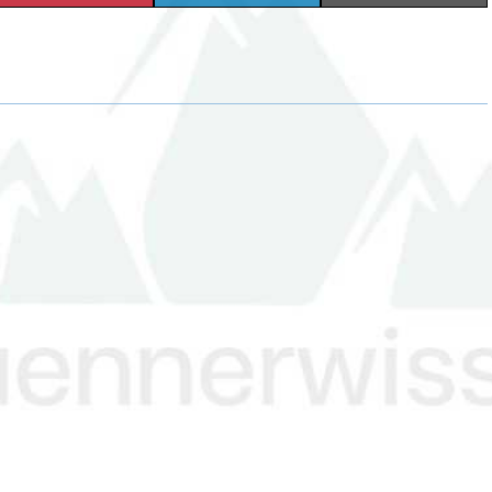
H
H
H
A
A
A
R
R
R
E
E
E
O
O
O
N
N
N