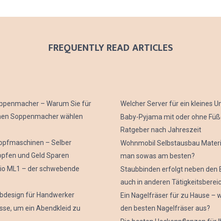
FREQUENTLY READ ARTICLES
uppenmacher – Warum Sie für
Welcher Server für ein kleines
inen Soppenmacher wählen
Baby-Pyjama mit oder ohne Füß
Ratgeber nach Jahreszeit
topfmaschinen – Selber
Wohnmobil Selbstausbau Materi
opfen und Geld Sparen
man sowas am besten?
o ML1 – der schwebende
Staubbinden erfolgt neben den 
auch in anderen Tätigkeitsberei
design für Handwerker
Ein Nagelfräser für zu Hause – w
sse, um ein Abendkleid zu
den besten Nagelfräser aus?