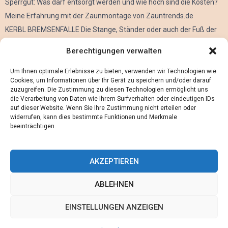
Sperrgut: Was darf entsorgt werden und wie hoch sind die Kosten?
Meine Erfahrung mit der Zaunmontage von Zauntrends.de
KERBL BREMSENFALLE Die Stange, Ständer oder auch der Fuß der
Kerbl Taon X Bremsenfalle
Berechtigungen verwalten
Der Oculus Rift im Verleih
Alles über Metall Schleifen
Um Ihnen optimale Erlebnisse zu bieten, verwenden wir Technologien wie
Cookies, um Informationen über Ihr Gerät zu speichern und/oder darauf
zuzugreifen. Die Zustimmung zu diesen Technologien ermöglicht uns
die Verarbeitung von Daten wie Ihrem Surfverhalten oder eindeutigen IDs
auf dieser Website. Wenn Sie Ihre Zustimmung nicht erteilen oder
widerrufen, kann dies bestimmte Funktionen und Merkmale
beeinträchtigen.
AKZEPTIEREN
ABLEHNEN
@2023 - www.Maennerwissen.de. All Right Reserved.
EINSTELLUNGEN ANZEIGEN
Home
Cookie policy (EU)
Our authors
Partners
Website index