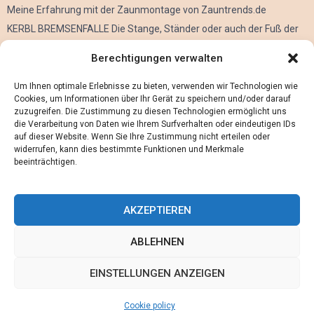
Meine Erfahrung mit der Zaunmontage von Zauntrends.de
KERBL BREMSENFALLE Die Stange, Ständer oder auch der Fuß der
Kerbl Taon X Bremsenfalle
Berechtigungen verwalten
Der Oculus Rift im Verleih
Alles über Metall Schleifen
Um Ihnen optimale Erlebnisse zu bieten, verwenden wir Technologien wie
Cookies, um Informationen über Ihr Gerät zu speichern und/oder darauf
zuzugreifen. Die Zustimmung zu diesen Technologien ermöglicht uns
die Verarbeitung von Daten wie Ihrem Surfverhalten oder eindeutigen IDs
auf dieser Website. Wenn Sie Ihre Zustimmung nicht erteilen oder
widerrufen, kann dies bestimmte Funktionen und Merkmale
beeinträchtigen.
AKZEPTIEREN
ABLEHNEN
@2023 - www.Maennerwissen.de. All Right Reserved.
EINSTELLUNGEN ANZEIGEN
Home
Cookie policy (EU)
Our authors
Partners
Website index
Cookie policy
Contact