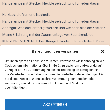
Hängelampe mit Stecker: Flexible Beleuchtung für jeden Raum
Holzbau: die Vor- und Nachteile
Hängelampe mit Stecker: Flexible Beleuchtung für jeden Raum
Sperrgut: Was darf entsorgt werden und wie hoch sind die Kosten?
Meine Erfahrung mit der Zaunmontage von Zauntrends.de
KERBL BREMSENFALLE Die Stange, Ständer oder auch der Fuß der
Kerbl Taon X Bremsenfalle
Berechtigungen verwalten
Der Oculus Rift im Verleih
Alles über Metall Schleifen
Um Ihnen optimale Erlebnisse zu bieten, verwenden wir Technologien wie
Cookies, um Informationen über Ihr Gerät zu speichern und/oder darauf
zuzugreifen. Die Zustimmung zu diesen Technologien ermöglicht uns
die Verarbeitung von Daten wie Ihrem Surfverhalten oder eindeutigen IDs
auf dieser Website. Wenn Sie Ihre Zustimmung nicht erteilen oder
widerrufen, kann dies bestimmte Funktionen und Merkmale
beeinträchtigen.
AKZEPTIEREN