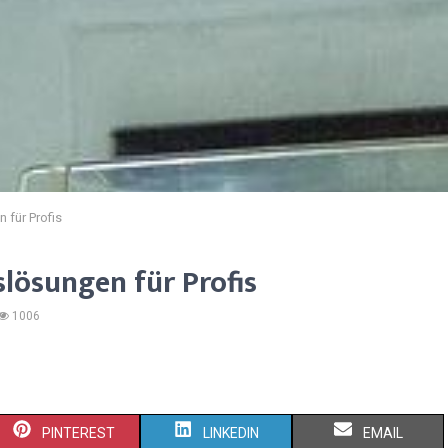
n für Profis
slösungen für Profis
1006
S
S
S
PINTEREST
LINKEDIN
EMAIL