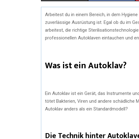
H
H
Arbeitest du in einem Bereich, in dem Hygiene 
A
A
zuverlässige Ausrüstung ist. Egal ob du im G
R
R
arbeitest, die richtige Sterilisationstechnolog
professionellen Autoklaven eintauchen und en
E
E
O
O
Was ist ein Autoklav?
N
N
Ein Autoklav ist ein Gerät, das Instrumente un
tötet Bakterien, Viren und andere schädliche
Autoklav anders als ein Standardmodell?
Die Technik hinter Autoklav