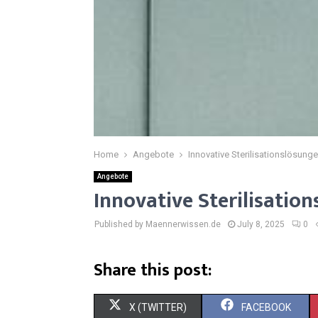
Home
Angebote
Innovative Sterilisationslösunge
Angebote
Innovative Sterilisation
Published by Maennerwissen.de
July 8, 2025
0
Share this post:
S
S
X (TWITTER)
FACEBOOK