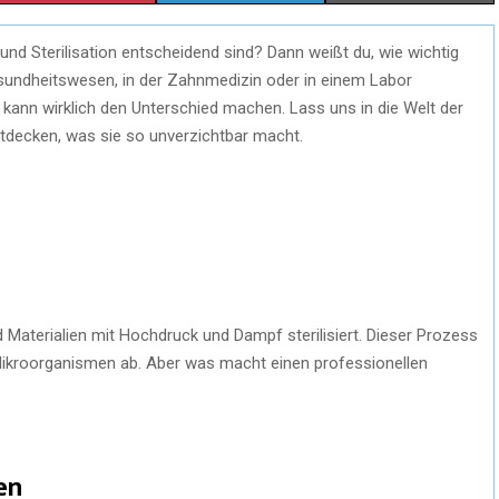
H
H
H
und Sterilisation entscheidend sind? Dann weißt du, wie wichtig
A
A
A
esundheitswesen, in der Zahnmedizin oder in einem Labor
R
R
R
ie kann wirklich den Unterschied machen. Lass uns in die Welt der
tdecken, was sie so unverzichtbar macht.
E
E
E
O
O
O
N
N
N
d Materialien mit Hochdruck und Dampf sterilisiert. Dieser Prozess
 Mikroorganismen ab. Aber was macht einen professionellen
en