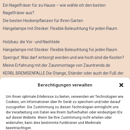
Ein Nagelfräser für zu Hause – wie wähle ich den besten
Nagelfräser aus?
Die besten Heckenpflanzen für Ihren Garten
Hängelampe mit Stecker: Flexible Beleuchtung für jeden Raum
Holzbau: die Vor- und Nachteile
Hängelampe mit Stecker: Flexible Beleuchtung für jeden Raum
Sperrgut: Was darf entsorgt werden und wie hoch sind die Kosten?
Meine Erfahrung mit der Zaunmontage von Zauntrends.de
KERBL BREMSENFALLE Die Stange, Ständer oder auch der Fuß der
Kerbl Taon X Bremsenfalle
Berechtigungen verwalten
Der Oculus Rift im Verleih
Alles über Metall Schleifen
Um Ihnen optimale Erlebnisse zu bieten, verwenden wir Technologien wie
Cookies, um Informationen über Ihr Gerät zu speichern und/oder darauf
zuzugreifen. Die Zustimmung zu diesen Technologien ermöglicht uns
die Verarbeitung von Daten wie Ihrem Surfverhalten oder eindeutigen IDs
auf dieser Website. Wenn Sie Ihre Zustimmung nicht erteilen oder
widerrufen, kann dies bestimmte Funktionen und Merkmale
beeinträchtigen.