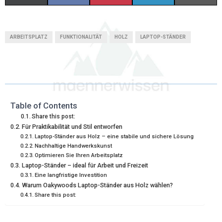
H
H
H
H
H
(
A
I
I
M
A
A
A
A
A
T
C
N
N
A
ARBEITSPLATZ
FUNKTIONALITÄT
HOLZ
LAPTOP-STÄNDER
R
R
R
R
R
W
E
T
K
I
E
E
E
E
E
I
B
E
E
L
O
O
O
O
O
T
O
R
D
N
N
N
N
N
T
O
E
I
Table of Contents
Share this post:
E
K
S
N
Für Praktikabilität und Stil entworfen
Laptop-Ständer aus Holz – eine stabile und sichere Lösung
R
T
Nachhaltige Handwerkskunst
Optimieren Sie Ihren Arbeitsplatz
)
Laptop-Ständer – ideal für Arbeit und Freizeit
Eine langfristige Investition
Warum Oakywoods Laptop-Ständer aus Holz wählen?
Share this post: