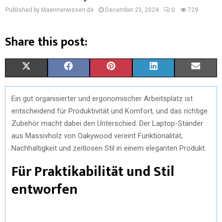
Published by Maennerwissen.de
December 23, 2024
0
729
Share this post:
S
S
S
S
S
X
F
P
L
E
H
H
H
H
H
(
A
I
I
M
Ein gut organisierter und ergonomischer Arbeitsplatz ist
A
A
A
A
A
T
C
N
N
A
entscheidend für Produktivität und Komfort, und das richtige
R
R
R
R
R
W
E
T
K
I
Zubehör macht dabei den Unterschied. Der Laptop-Ständer
aus Massivholz von Oakywood vereint Funktionalität,
E
E
E
E
E
I
B
E
E
L
Nachhaltigkeit und zeitlosen Stil in einem eleganten Produkt.
O
O
O
O
O
T
O
R
D
Für Praktikabilität und Stil
N
N
N
N
N
T
O
E
I
entworfen
E
K
S
N
R
T