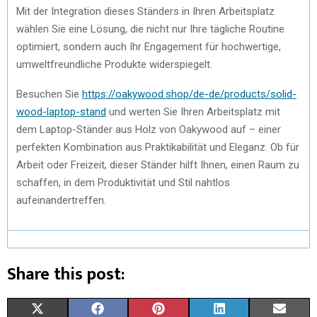
Mit der Integration dieses Ständers in Ihren Arbeitsplatz
wählen Sie eine Lösung, die nicht nur Ihre tägliche Routine
optimiert, sondern auch Ihr Engagement für hochwertige,
umweltfreundliche Produkte widerspiegelt.
Besuchen Sie
https://oakywood.shop/de-de/products/solid-
wood-laptop-stand
und werten Sie Ihren Arbeitsplatz mit
dem Laptop-Ständer aus Holz von Oakywood auf – einer
perfekten Kombination aus Praktikabilität und Eleganz. Ob für
Arbeit oder Freizeit, dieser Ständer hilft Ihnen, einen Raum zu
schaffen, in dem Produktivität und Stil nahtlos
aufeinandertreffen.
Share this post:
S
S
S
S
S
X
F
P
L
E