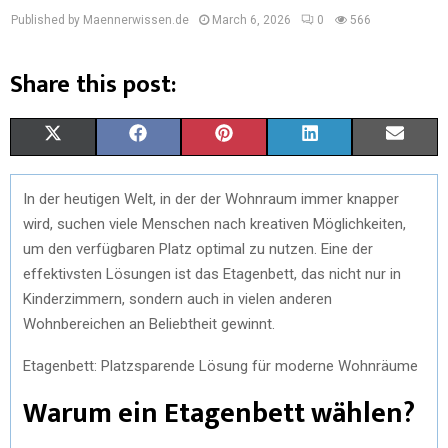
Published by Maennerwissen.de
March 6, 2026
0
566
Share this post:
S
S
S
S
S
X
F
P
L
E
H
H
H
H
H
(
A
I
I
M
In der heutigen Welt, in der der Wohnraum immer knapper
A
A
A
A
A
T
C
N
N
A
wird, suchen viele Menschen nach kreativen Möglichkeiten,
R
R
R
R
R
W
E
T
K
I
um den verfügbaren Platz optimal zu nutzen. Eine der
effektivsten Lösungen ist das Etagenbett, das nicht nur in
E
E
E
E
E
I
B
E
E
L
Kinderzimmern, sondern auch in vielen anderen
O
O
O
O
O
T
O
R
D
Wohnbereichen an Beliebtheit gewinnt.
N
N
N
N
N
T
O
E
I
Etagenbett: Platzsparende Lösung für moderne Wohnräume
E
K
S
N
Warum ein Etagenbett wählen?
R
T