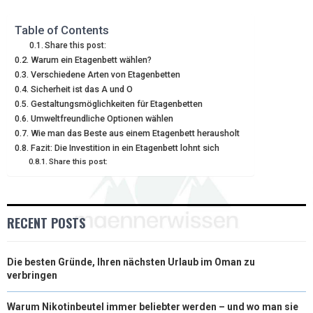
E
E
E
E
E
I
B
E
E
L
Table of Contents
Share this post:
O
O
O
O
O
T
O
R
D
Warum ein Etagenbett wählen?
Verschiedene Arten von Etagenbetten
N
N
N
N
N
T
O
E
I
Sicherheit ist das A und O
E
K
S
N
Gestaltungsmöglichkeiten für Etagenbetten
Umweltfreundliche Optionen wählen
R
T
Wie man das Beste aus einem Etagenbett herausholt
Fazit: Die Investition in ein Etagenbett lohnt sich
)
Share this post:
RECENT POSTS
Die besten Gründe, Ihren nächsten Urlaub im Oman zu
verbringen
Warum Nikotinbeutel immer beliebter werden – und wo man sie