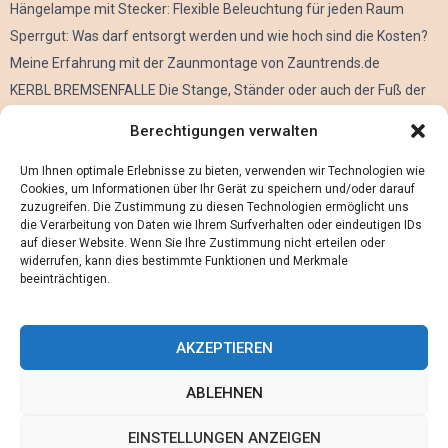
Hängelampe mit Stecker: Flexible Beleuchtung für jeden Raum
Sperrgut: Was darf entsorgt werden und wie hoch sind die Kosten?
Meine Erfahrung mit der Zaunmontage von Zauntrends.de
KERBL BREMSENFALLE Die Stange, Ständer oder auch der Fuß der
Kerbl Taon X Bremsenfalle
Berechtigungen verwalten
Der Oculus Rift im Verleih
Alles über Metall Schleifen
Um Ihnen optimale Erlebnisse zu bieten, verwenden wir Technologien wie
Cookies, um Informationen über Ihr Gerät zu speichern und/oder darauf
zuzugreifen. Die Zustimmung zu diesen Technologien ermöglicht uns
die Verarbeitung von Daten wie Ihrem Surfverhalten oder eindeutigen IDs
auf dieser Website. Wenn Sie Ihre Zustimmung nicht erteilen oder
widerrufen, kann dies bestimmte Funktionen und Merkmale
beeinträchtigen.
AKZEPTIEREN
ABLEHNEN
@2023 - www.Maennerwissen.de. All Right Reserved.
EINSTELLUNGEN ANZEIGEN