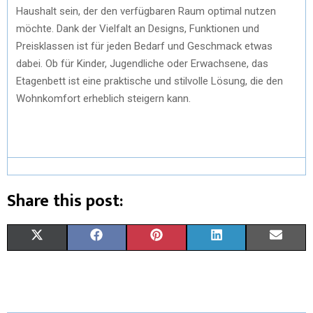
Haushalt sein, der den verfügbaren Raum optimal nutzen
möchte. Dank der Vielfalt an Designs, Funktionen und
Preisklassen ist für jeden Bedarf und Geschmack etwas
dabei. Ob für Kinder, Jugendliche oder Erwachsene, das
Etagenbett ist eine praktische und stilvolle Lösung, die den
Wohnkomfort erheblich steigern kann.
Share this post:
S
S
S
S
S
X
F
P
L
E
H
H
H
H
H
(
A
I
I
M
A
A
A
A
A
T
C
N
N
A
R
R
R
R
R
W
E
T
K
I