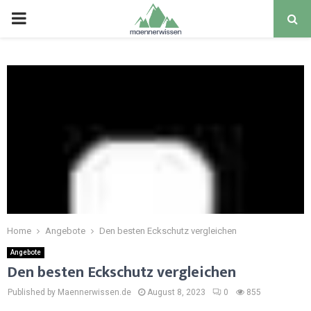
PRIMARY
MENU
Home
Angebote
Den besten Eckschutz vergleichen
Angebote
Den besten Eckschutz vergleichen
Published by Maennerwissen.de
August 8, 2023
0
855