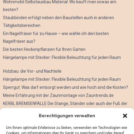
Wohnmobil Selbstausbau Material: Wo kauft man sowas am
besten?
Staubbinden erfolgt neben den Baustellen auch in anderen
Tätigkeitsbereichen
Ein Nagelfräser für zu Hause – wie wähle ich den besten
Nagelfräser aus?
Die besten Heckenpflanzen für Ihren Garten
Hängelampe mit Stecker: Flexible Beleuchtung für jeden Raum
Holzbau: die Vor- und Nachteile
Hängelampe mit Stecker: Flexible Beleuchtung für jeden Raum
Sperrgut: Was darf entsorgt werden und wie hoch sind die Kosten?
Meine Erfahrung mit der Zaunmontage von Zauntrends.de
KERBL BREMSENFALLE Die Stange, Ständer oder auch der Fuß der
Kerbl Taon X Bremsenfalle
Berechtigungen verwalten
Der Oculus Rift im Verleih
Alles über Metall Schleifen
Um Ihnen optimale Erlebnisse zu bieten, verwenden wir Technologien wie
Cookies, um Informationen über Ihr Gerät zu speichern und/oder darauf