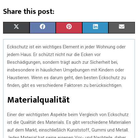
Share this post:
S
S
S
S
S
X
F
P
L
E
H
H
H
H
H
(
A
I
I
M
Eckschutz ist ein wichtiges Element in jeder Wohnung oder
A
A
A
A
A
T
C
N
N
A
jedem Haus. Er schützt nicht nur die Ecken vor
R
R
R
R
R
W
E
T
K
I
Beschädigungen, sondern trägt auch zur Sicherheit bei,
insbesondere in häuslichen Umgebungen mit Kindern oder
E
E
E
E
E
I
B
E
E
L
Haustieren. Wenn es darum geht, den besten Eckschutz zu
O
O
O
O
O
T
O
R
D
finden, gibt es verschiedene Faktoren zu berücksichtigen.
N
N
N
N
N
T
O
E
I
Materialqualität
E
K
S
N
Einer der wichtigsten Aspekte beim Vergleich von Eckschutz
R
T
ist die Qualität des Materials. Es gibt verschiedene Materialien
)
auf dem Markt, einschließlich Kunststoff, Gummi und Metall.
Jedes Material hat seine eigenen Vor- und Nachteile, daher