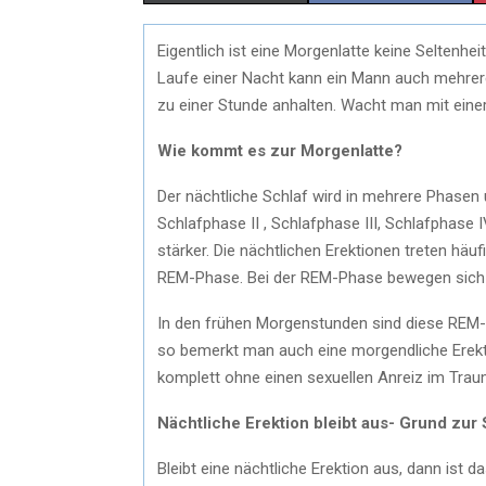
H
H
Eigentlich ist eine Morgenlatte keine Seltenh
A
A
Laufe einer Nacht kann ein Mann auch mehrere
R
R
zu einer Stunde anhalten. Wacht man mit eine
E
E
Wie kommt es zur Morgenlatte?
O
O
Der nächtliche Schlaf wird in mehrere Phasen 
N
N
Schlafphase II , Schlafphase III, Schlafphas
stärker. Die nächtlichen Erektionen treten häu
REM-Phase. Bei der REM-Phase bewegen sich 
In den frühen Morgenstunden sind diese REM-P
so bemerkt man auch eine morgendliche Erekti
komplett ohne einen sexuellen Anreiz im Tr
Nächtliche Erektion bleibt aus- Grund zur
Bleibt eine nächtliche Erektion aus, dann ist 