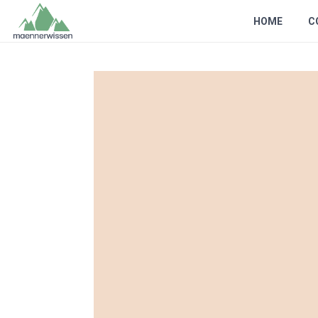
HOME
C