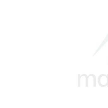
R
R
E
E
O
O
N
N