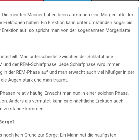
H
H
H
eit. Die meisten Männer haben beim aufstehen eine Morgenlatte. Im
A
A
A
 Erektionen haben. Ein Erektion kann unter Umständen sogar bis
R
R
R
r Erektion auf, so spricht man von der sogenannten Morgenlatte.
E
E
E
O
O
O
unterteilt. Man unterscheidet zwischen der Schlafphase I,
N
N
N
e IV und der REM-Schlafphase. Jede Schlafphase wird immer
fig in der REM-Phase auf und man erwacht auch viel häufiger in der
die Augen stark und man träumt.
hasen relativ häufig. Erwacht man nun in einer solchen Phase,
on. Anders als vermutet, kann eine nächtliche Erektion auch
aum zu stande kommen.
 Sorge?
das noch kein Grund zur Sorge. Ein Mann hat die häufigsten