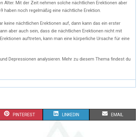
en Alter. Mit der Zeit nehmen solche nächtlichen Erektionen aber
69 haben noch regelmäßig eine nächtliche Erektion.
r keine nächtlichen Erektionen auf, dann kann das ein erster
kann aber auch sein, dass die nächtlichen Erektionen nicht mit
rektionen auftreten, kann man eine körperliche Ursache für eine
 und Depressionen analysieren. Mehr zu diesem Thema findest du
S
S
S
PINTEREST
LINKEDIN
EMAIL
H
H
H
A
A
A