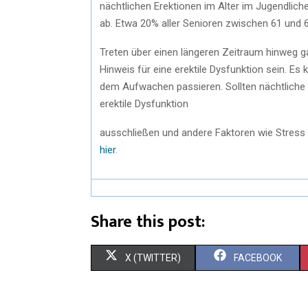
nächtlichen Erektionen im Alter im Jugendlich
ab. Etwa 20% aller Senioren zwischen 61 und 
Treten über einen längeren Zeitraum hinweg ga
Hinweis für eine erektile Dysfunktion sein. Es 
dem Aufwachen passieren. Sollten nächtliche E
erektile Dysfunktion
ausschließen und andere Faktoren wie Stress
hier
.
Share this post:
S
S
X (TWITTER)
FACEBOOK
H
H
A
A