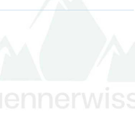
R
R
R
E
E
E
O
O
O
N
N
N