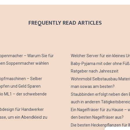
FREQUENTLY READ ARTICLES
uppenmacher – Warum Sie für
Welcher Server für ein kleines
inen Soppenmacher wählen
Baby-Pyjama mit oder ohne Füß
Ratgeber nach Jahreszeit
topfmaschinen – Selber
Wohnmobil Selbstausbau Materi
opfen und Geld Sparen
man sowas am besten?
o ML1 – der schwebende
Staubbinden erfolgt neben den 
auch in anderen Tätigkeitsberei
design für Handwerker
Ein Nagelfräser für zu Hause – w
sse, um ein Abendkleid zu
den besten Nagelfräser aus?
Die besten Heckenpflanzen für I