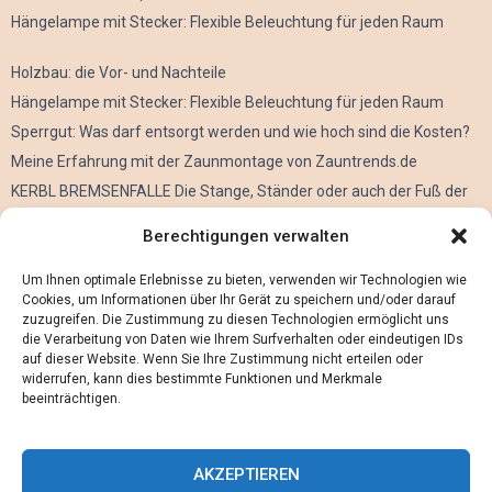
Hängelampe mit Stecker: Flexible Beleuchtung für jeden Raum
Holzbau: die Vor- und Nachteile
Hängelampe mit Stecker: Flexible Beleuchtung für jeden Raum
Sperrgut: Was darf entsorgt werden und wie hoch sind die Kosten?
Meine Erfahrung mit der Zaunmontage von Zauntrends.de
KERBL BREMSENFALLE Die Stange, Ständer oder auch der Fuß der
Kerbl Taon X Bremsenfalle
Berechtigungen verwalten
Der Oculus Rift im Verleih
Alles über Metall Schleifen
Um Ihnen optimale Erlebnisse zu bieten, verwenden wir Technologien wie
Cookies, um Informationen über Ihr Gerät zu speichern und/oder darauf
zuzugreifen. Die Zustimmung zu diesen Technologien ermöglicht uns
die Verarbeitung von Daten wie Ihrem Surfverhalten oder eindeutigen IDs
auf dieser Website. Wenn Sie Ihre Zustimmung nicht erteilen oder
widerrufen, kann dies bestimmte Funktionen und Merkmale
beeinträchtigen.
AKZEPTIEREN