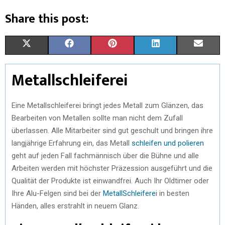
Share this post:
S
S
S
S
S
X
F
P
L
E
H
H
H
H
H
(
A
I
I
M
Metallschleiferei
A
A
A
A
A
T
C
N
N
A
R
R
R
R
R
W
E
T
K
I
Eine Metallschleiferei bringt jedes Metall zum Glänzen, das
E
E
E
E
E
Bearbeiten von Metallen sollte man nicht dem Zufall
I
B
E
E
L
überlassen. Alle Mitarbeiter sind gut geschult und bringen ihre
O
O
O
O
O
T
O
R
D
langjährige Erfahrung ein, das Metall
schleifen und polieren
N
N
N
N
N
T
O
E
I
geht auf jeden Fall fachmännisch über die Bühne und alle
Arbeiten werden mit höchster Präzession ausgeführt und die
E
K
S
N
Qualität der Produkte ist einwandfrei. Auch Ihr Oldtimer oder
R
T
Ihre Alu-Felgen sind bei der
MetallSchleifere
i in besten
Händen, alles erstrahlt in neuem Glanz.
)