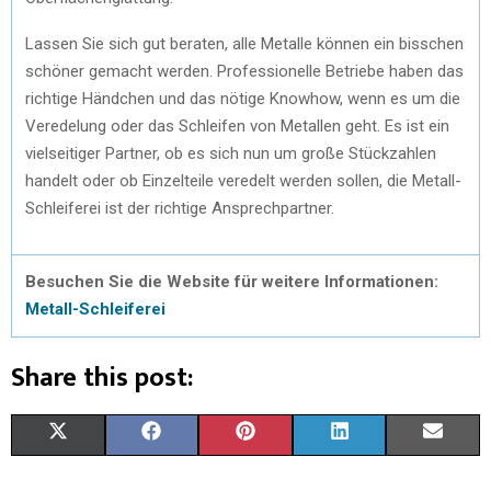
Lassen Sie sich gut beraten, alle Metalle können ein bisschen
schöner gemacht werden. Professionelle Betriebe haben das
richtige Händchen und das nötige Knowhow, wenn es um die
Veredelung oder das Schleifen von Metallen geht. Es ist ein
vielseitiger Partner, ob es sich nun um große Stückzahlen
handelt oder ob Einzelteile veredelt werden sollen, die Metall-
Schleiferei ist der richtige Ansprechpartner.
Besuchen Sie die Website für weitere Informationen:
Metall-Schleiferei
Share this post:
S
S
S
S
S
X
F
P
L
E
H
H
H
H
H
(
A
I
I
M