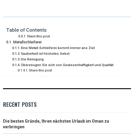
A
A
A
A
A
T
C
N
N
A
R
R
R
R
R
W
E
T
K
I
E
E
E
E
E
I
B
E
E
L
Table of Contents
Share this post:
O
O
O
O
O
T
O
R
D
Metallschleiferei
Eine Metall-Schleiferei kommt immer ans Ziel
N
N
N
N
N
T
O
E
I
Sauberkeit ist höchstes Gebot
Die Reinigung
E
K
S
N
Überzeugen Sie sich von Gewissenhaftigkeit und Qualität
R
T
Share this post:
)
RECENT POSTS
Die besten Gründe, Ihren nächsten Urlaub im Oman zu
verbringen