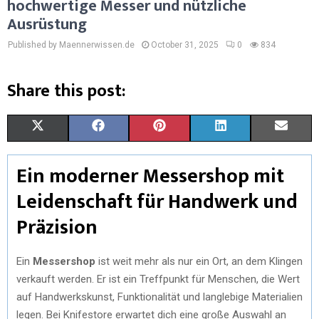
hochwertige Messer und nützliche
Ausrüstung
Published by Maennerwissen.de
October 31, 2025
0
834
Share this post:
S
S
S
S
S
X
F
P
L
E
H
H
H
H
H
(
A
I
I
M
Ein moderner Messershop mit
A
A
A
A
A
T
C
N
N
A
Leidenschaft für Handwerk und
R
R
R
R
R
W
E
T
K
I
Präzision
E
E
E
E
E
I
B
E
E
L
O
O
O
O
O
T
O
R
D
Ein
Messershop
ist weit mehr als nur ein Ort, an dem Klingen
verkauft werden. Er ist ein Treffpunkt für Menschen, die Wert
N
N
N
N
N
T
O
E
I
auf Handwerkskunst, Funktionalität und langlebige Materialien
E
K
S
N
legen. Bei Knifestore erwartet dich eine große Auswahl an