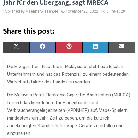
Jahr für den Übergang, sagt MRECA
Published by Maennerwissen.de
November 22, 2022
0
1028
Share this post:
S
S
S
S
S
X
F
P
L
E
H
H
H
H
H
(
A
I
I
M
Die E-Zigaretten-Industrie in Malaysia besteht aus lokalen
A
A
A
A
A
T
C
N
N
A
Unternehmern und hat das Potenzial, zu einem bedeutenden
R
R
R
R
R
W
E
T
K
I
Wirtschaftsfaktor des Landes zu werden.
E
E
E
E
E
I
B
E
E
L
Die Malaysia Retail Electronic Cigarette Association (MRECA)
fordert das Ministerium für Binnenhandel und
O
O
O
O
O
T
O
R
D
Verbraucherangelegenheiten (KPDNHEP) auf, Vape-Spielern
N
N
N
N
N
T
O
E
I
mindestens ein Jahr Zeit zu geben, um die kürzlich
E
K
S
N
angekündigten Standards für Vape-Geräte zu erfüllen und
einzuhalten.
R
T