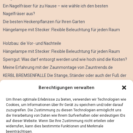
Ein Nagelfräser für zu Hause – wie wähle ich den besten
Nagelfräser aus?
Die besten Heckenpflanzen für Ihren Garten
Hängelampe mit Stecker: Flexible Beleuchtung für jeden Raum
Holzbau: die Vor- und Nachteile
Hängelampe mit Stecker: Flexible Beleuchtung für jeden Raum
Sperrgut: Was darf entsorgt werden und wie hoch sind die Kosten?
Meine Erfahrung mit der Zaunmontage von Zauntrends.de
KERBL BREMSENFALLE Die Stange, Ständer oder auch der Fuß der
Kerbl Taon X Bremsenfalle
Berechtigungen verwalten
Der Oculus Rift im Verleih
Alles über Metall Schleifen
Um Ihnen optimale Erlebnisse zu bieten, verwenden wir Technologien wie
Cookies, um Informationen über Ihr Gerät zu speichern und/oder darauf
zuzugreifen. Die Zustimmung zu diesen Technologien ermöglicht uns
die Verarbeitung von Daten wie Ihrem Surfverhalten oder eindeutigen IDs
auf dieser Website. Wenn Sie Ihre Zustimmung nicht erteilen oder
widerrufen, kann dies bestimmte Funktionen und Merkmale
beeinträchtigen.