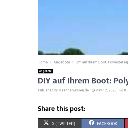
Home
Angebote
DIY auf Ihrem Boot: Polyester re
Angebote
DIY auf Ihrem Boot: Pol
Published by Maennerwissen.de
May 12, 2023
0
Share this post:
S
S
X (TWITTER)
FACEBOOK