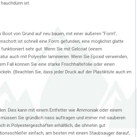
 hauchdünn ist.
s Boot von Grund auf neu bauen, mit einer äußeren “Form”,
enschott ist schnell eine Form gefunden; eine möglichst glatte
 funktioniert sehr gut. Wenn Sie mit Gelcoat (einem
ratur auch mit Polyester laminieren. Wenn Sie Epoxid verwenden,
m Fall können Sie eine starke Frischhaltefolie oder einen
ickeln. (Beachten Sie, dass jeder Druck auf der Plastiktüte auch im
den. Dies kann mit einem Entfetter wie Ammoniak oder einem
s müssen Sie gründlich nass auftragen und immer mit sauberen
ch in Polyestergeschäften erhältlich, die ohnehin gut
ationsschleifer einfach, am besten mit einem Staubsauger darauf,