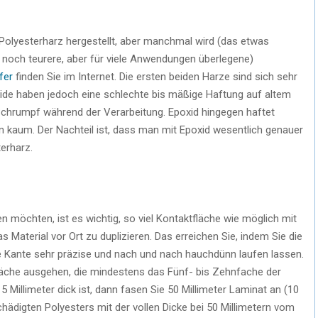
 Polyesterharz hergestellt, aber manchmal wird (das etwas
s noch teurere, aber für viele Anwendungen überlegene)
fer
finden Sie im Internet. Die ersten beiden Harze sind sich sehr
Beide haben jedoch eine schlechte bis mäßige Haftung auf altem
chrumpf während der Verarbeitung. Epoxid hingegen haftet
 kaum. Der Nachteil ist, dass man mit Epoxid wesentlich genauer
erharz.
n möchten, ist es wichtig, so viel Kontaktfläche wie möglich mit
Material vor Ort zu duplizieren. Das erreichen Sie, indem Sie die
e Kante sehr präzise und nach und nach hauchdünn laufen lassen.
äche ausgehen, die mindestens das Fünf- bis Zehnfache der
 Millimeter dick ist, dann fasen Sie 50 Millimeter Laminat an (10
chädigten Polyesters mit der vollen Dicke bei 50 Millimetern vom