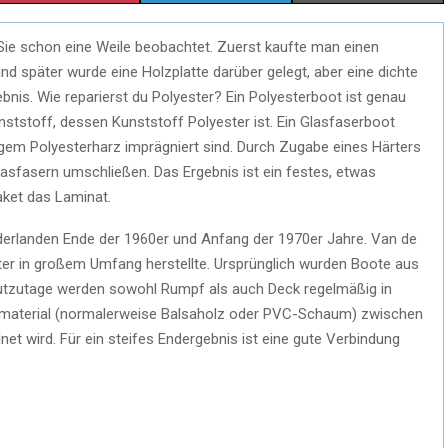
H
H
H
Sie schon eine Weile beobachtet. Zuerst kaufte man einen
A
A
A
d später wurde eine Holzplatte darüber gelegt, aber eine dichte
R
R
R
nis. Wie reparierst du Polyester? Ein Polyesterboot ist genau
tstoff, dessen Kunststoff Polyester ist. Ein Glasfaserboot
E
E
E
igem Polyesterharz imprägniert sind. Durch Zugabe eines Härters
O
O
O
Glasfasern umschließen. Das Ergebnis ist ein festes, etwas
aket das Laminat.
N
N
N
ederlanden Ende der 1960er und Anfang der 1970er Jahre. Van de
er in großem Umfang herstellte. Ursprünglich wurden Boote aus
utzutage werden sowohl Rumpf als auch Deck regelmäßig in
rnmaterial (normalerweise Balsaholz oder PVC-Schaum) zwischen
et wird. Für ein steifes Endergebnis ist eine gute Verbindung