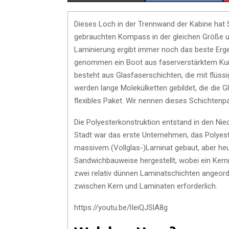
H
H
Dieses Loch in der Trennwand der Kabine hat 
A
A
gebrauchten Kompass in der gleichen Größe un
R
R
Laminierung ergibt immer noch das beste Ergeb
genommen ein Boot aus faserverstärktem Kuns
E
E
besteht aus Glasfaserschichten, die mit flüss
O
O
werden lange Molekülketten gebildet, die die 
flexibles Paket. Wir nennen dieses Schichtenp
N
N
Die Polyesterkonstruktion entstand in den Ni
Stadt war das erste Unternehmen, das Polyest
massivem (Vollglas-)Laminat gebaut, aber he
Sandwichbauweise hergestellt, wobei ein Ke
zwei relativ dünnen Laminatschichten angeordn
zwischen Kern und Laminaten erforderlich.
https://youtu.be/lIeiQJSlA8g