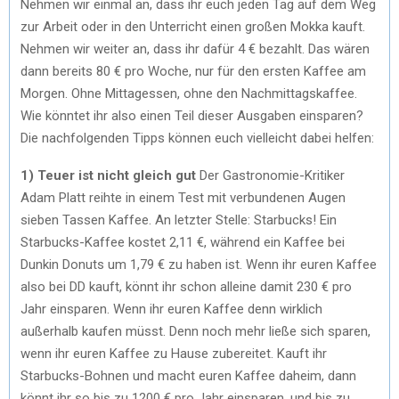
Nehmen wir einmal an, dass ihr euch jeden Tag auf dem Weg
zur Arbeit oder in den Unterricht einen großen Mokka kauft.
Nehmen wir weiter an, dass ihr dafür 4 € bezahlt. Das wären
dann bereits 80 € pro Woche, nur für den ersten Kaffee am
Morgen. Ohne Mittagessen, ohne den Nachmittagskaffee.
Wie könntet ihr also einen Teil dieser Ausgaben einsparen?
Die nachfolgenden Tipps können euch vielleicht dabei helfen:
1) Teuer ist nicht gleich gut
Der Gastronomie-Kritiker
Adam Platt reihte in einem Test mit verbundenen Augen
sieben Tassen Kaffee. An letzter Stelle: Starbucks! Ein
Starbucks-Kaffee kostet 2,11 €, während ein Kaffee bei
Dunkin Donuts um 1,79 € zu haben ist. Wenn ihr euren Kaffee
also bei DD kauft, könnt ihr schon alleine damit 230 € pro
Jahr einsparen. Wenn ihr euren Kaffee denn wirklich
außerhalb kaufen müsst. Denn noch mehr ließe sich sparen,
wenn ihr euren Kaffee zu Hause zubereitet. Kauft ihr
Starbucks-Bohnen und macht euren Kaffee daheim, dann
könnt ihr so bis zu 1200 € pro Jahr einsparen, und bis zu