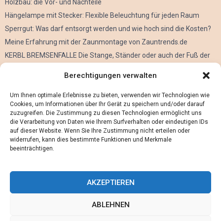
Holzbau: die Vor- und Nachteile
Hängelampe mit Stecker: Flexible Beleuchtung für jeden Raum
Sperrgut: Was darf entsorgt werden und wie hoch sind die Kosten?
Meine Erfahrung mit der Zaunmontage von Zauntrends.de
KERBL BREMSENFALLE Die Stange, Ständer oder auch der Fuß der
Kerbl Taon X Bremsenfalle
Berechtigungen verwalten
Der Oculus Rift im Verleih
Alles über Metall Schleifen
Um Ihnen optimale Erlebnisse zu bieten, verwenden wir Technologien wie
Cookies, um Informationen über Ihr Gerät zu speichern und/oder darauf
zuzugreifen. Die Zustimmung zu diesen Technologien ermöglicht uns
die Verarbeitung von Daten wie Ihrem Surfverhalten oder eindeutigen IDs
auf dieser Website. Wenn Sie Ihre Zustimmung nicht erteilen oder
widerrufen, kann dies bestimmte Funktionen und Merkmale
beeinträchtigen.
AKZEPTIEREN
ABLEHNEN