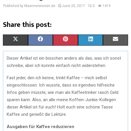
Published by Maennerwissen.de
June 20, 2017
0
1419
Share this post:
S
S
S
S
S
X
F
P
L
E
H
H
H
H
H
(
A
I
I
M
Dieser Artikel ist ein bisschen anders als das, was ich sonst
A
A
A
A
A
T
C
N
N
A
schreibe, aber ich konnte einfach nicht widerstehen.
R
R
R
R
R
W
E
T
K
I
Fast jeder, den ich kenne, trinkt Kaffee – mich selbst
E
E
E
E
E
I
B
E
E
L
eingeschlossen. Ich wusste, dass es irgendwo hilfreiche
Infos geben müsste, wie man als Kaffeetrinker rasch Geld
O
O
O
O
O
T
O
R
D
sparen kann. Also, an alle meine Koffein-Junkie-Kollegen:
N
N
N
N
N
T
O
E
I
dieser Artikel ist für euch! Holt euch eine schöne Tasse
E
K
S
N
Kaffee und genießt die Lektüre.
R
T
Ausgaben für Kaffee reduzieren