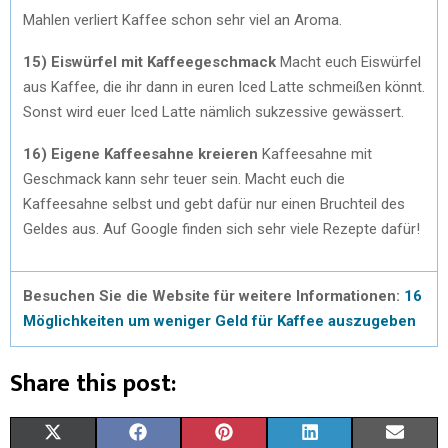
Mahlen verliert Kaffee schon sehr viel an Aroma.
15) Eiswürfel mit Kaffeegeschmack
Macht euch Eiswürfel
aus Kaffee, die ihr dann in euren Iced Latte schmeißen könnt.
Sonst wird euer Iced Latte nämlich sukzessive gewässert.
16) Eigene Kaffeesahne kreieren
Kaffeesahne mit
Geschmack kann sehr teuer sein. Macht euch die
Kaffeesahne selbst und gebt dafür nur einen Bruchteil des
Geldes aus. Auf Google finden sich sehr viele Rezepte dafür!
Besuchen Sie die Website für weitere Informationen:
16
Möglichkeiten um weniger Geld für Kaffee auszugeben
Share this post:
S
S
S
S
S
X
F
P
L
E