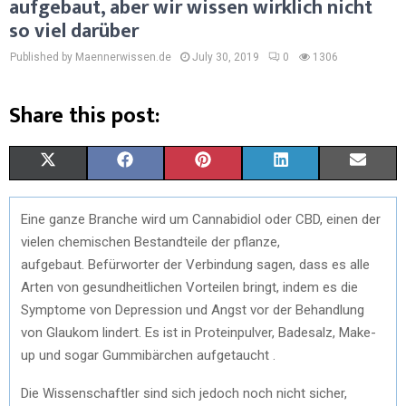
aufgebaut, aber wir wissen wirklich nicht
so viel darüber
Published by Maennerwissen.de
July 30, 2019
0
1306
Share this post:
S
S
S
S
S
X
F
P
L
E
H
H
H
H
H
(
A
I
I
M
Eine ganze Branche wird um Cannabidiol oder CBD, einen der
A
A
A
A
A
T
C
N
N
A
vielen chemischen Bestandteile der pflanze,
R
R
R
R
R
W
E
T
K
I
aufgebaut. Befürworter der Verbindung sagen, dass es alle
Arten von gesundheitlichen Vorteilen bringt, indem es die
E
E
E
E
E
I
B
E
E
L
Symptome von Depression und Angst vor der Behandlung
O
O
O
O
O
T
O
R
D
von Glaukom lindert. Es ist in Proteinpulver, Badesalz, Make-
up und sogar Gummibärchen aufgetaucht .
N
N
N
N
N
T
O
E
I
E
K
S
N
Die Wissenschaftler sind sich jedoch noch nicht sicher,