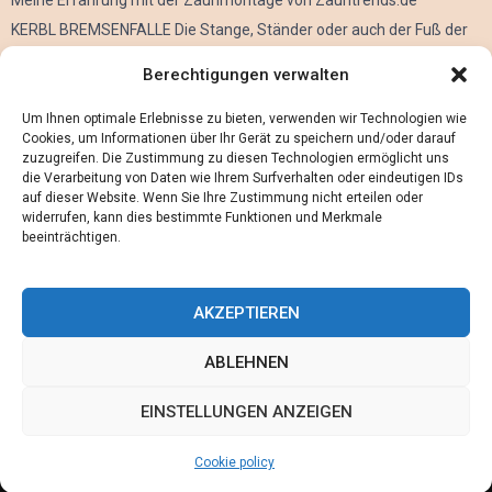
KERBL BREMSENFALLE Die Stange, Ständer oder auch der Fuß der
Kerbl Taon X Bremsenfalle
Berechtigungen verwalten
Der Oculus Rift im Verleih
Alles über Metall Schleifen
Um Ihnen optimale Erlebnisse zu bieten, verwenden wir Technologien wie
Cookies, um Informationen über Ihr Gerät zu speichern und/oder darauf
zuzugreifen. Die Zustimmung zu diesen Technologien ermöglicht uns
die Verarbeitung von Daten wie Ihrem Surfverhalten oder eindeutigen IDs
auf dieser Website. Wenn Sie Ihre Zustimmung nicht erteilen oder
widerrufen, kann dies bestimmte Funktionen und Merkmale
beeinträchtigen.
AKZEPTIEREN
ABLEHNEN
@2023 - www.Maennerwissen.de. All Right Reserved.
EINSTELLUNGEN ANZEIGEN
Home
Cookie policy (EU)
Our authors
Partners
Website index
Cookie policy
Contact