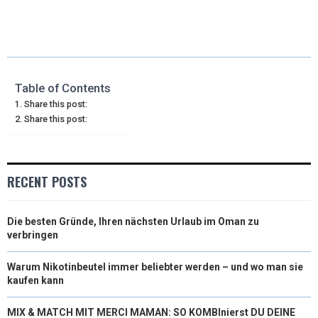
H
H
H
H
H
(
A
I
I
M
A
A
A
A
A
T
C
N
N
A
R
R
R
R
R
W
E
T
K
I
E
E
E
E
E
I
B
E
E
L
Table of Contents
Share this post:
O
O
O
O
O
T
O
R
D
Share this post:
N
N
N
N
N
T
O
E
I
E
K
S
N
RECENT POSTS
R
T
)
Die besten Gründe, Ihren nächsten Urlaub im Oman zu
verbringen
Warum Nikotinbeutel immer beliebter werden – und wo man sie
kaufen kann
MIX & MATCH MIT MERCI MAMAN: SO KOMBInierst DU DEINE