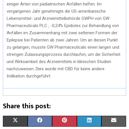
einiger Arten von pädiatrischen Anfällen helfen. Im
vergangenen Jahr genehmigte die US-amerikanische
Lebensmittel- und Arzneimittelbehörde
GWPH von
GW
Pharmaceuticals PLC
,
-0,24%
Epidiolex zur Behandlung von
Anfällen im Zusammenhang mit zwei seltenen Formen der
Epilepsie bei Patienten ab zwei Jahren. Um an diesen Punkt
zu gelangen, musste GW Pharmaceuticals einen langen und
strengen Zulassungsprozess durchlaufen, um die Sicherheit
und Wirksamkeit des Arzneimittels in klinischen Studien
nachzuweisen. Dies wurde mit CBD für keine andere
Indikation durchgeführt.
Share this post:
S
S
S
S
S
X
F
P
L
E