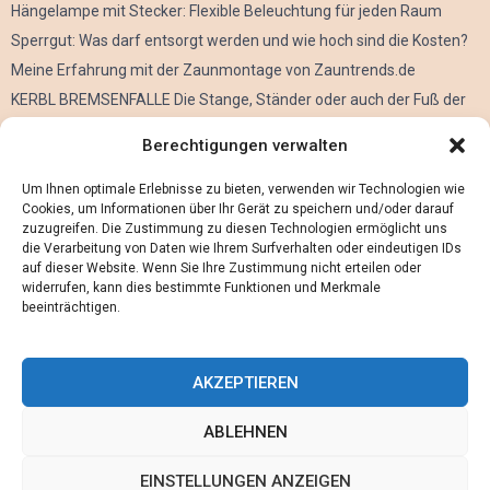
Hängelampe mit Stecker: Flexible Beleuchtung für jeden Raum
Sperrgut: Was darf entsorgt werden und wie hoch sind die Kosten?
Meine Erfahrung mit der Zaunmontage von Zauntrends.de
KERBL BREMSENFALLE Die Stange, Ständer oder auch der Fuß der
Kerbl Taon X Bremsenfalle
Berechtigungen verwalten
Der Oculus Rift im Verleih
Alles über Metall Schleifen
Um Ihnen optimale Erlebnisse zu bieten, verwenden wir Technologien wie
Cookies, um Informationen über Ihr Gerät zu speichern und/oder darauf
zuzugreifen. Die Zustimmung zu diesen Technologien ermöglicht uns
die Verarbeitung von Daten wie Ihrem Surfverhalten oder eindeutigen IDs
auf dieser Website. Wenn Sie Ihre Zustimmung nicht erteilen oder
widerrufen, kann dies bestimmte Funktionen und Merkmale
beeinträchtigen.
AKZEPTIEREN
ABLEHNEN
@2023 - www.Maennerwissen.de. All Right Reserved.
EINSTELLUNGEN ANZEIGEN