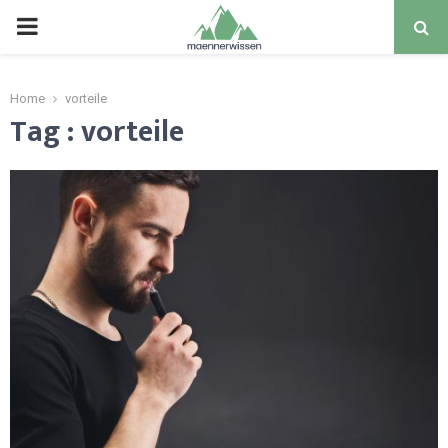
PRIMARY
MENU
Home
vorteile
Tag : vorteile