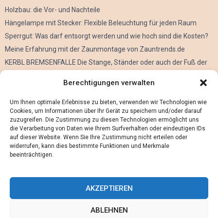
Holzbau: die Vor- und Nachteile
Hängelampe mit Stecker: Flexible Beleuchtung für jeden Raum
Sperrgut: Was darf entsorgt werden und wie hoch sind die Kosten?
Meine Erfahrung mit der Zaunmontage von Zauntrends.de
KERBL BREMSENFALLE Die Stange, Ständer oder auch der Fuß der
Kerbl Taon X Bremsenfalle
Berechtigungen verwalten
Der Oculus Rift im Verleih
Alles über Metall Schleifen
Um Ihnen optimale Erlebnisse zu bieten, verwenden wir Technologien wie
Cookies, um Informationen über Ihr Gerät zu speichern und/oder darauf
zuzugreifen. Die Zustimmung zu diesen Technologien ermöglicht uns
die Verarbeitung von Daten wie Ihrem Surfverhalten oder eindeutigen IDs
auf dieser Website. Wenn Sie Ihre Zustimmung nicht erteilen oder
widerrufen, kann dies bestimmte Funktionen und Merkmale
beeinträchtigen.
AKZEPTIEREN
ABLEHNEN